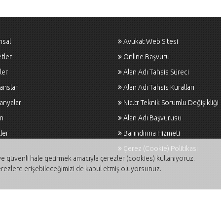
msal
Avukat Web Sitesi
tler
Online Başvuru
ler
Alan Adı Tahsis Süreci
anslar
Alan Adı Tahsis Kuralları
anyalar
Nic.tr Teknik Sorumlu Değişikliği
im
Alan Adı Başvurusu
ler
Barındırma Hizmeti
Çerez (Cookie) Politikası
li ve güvenli hale getirmek amacıyla çerezler (cookies) kullanıyoruz.
ezlere erişebileceğimizi de kabul etmiş oluyorsunuz.
Tüm Hakları Saklıdır | Arena Yazılım © 2009-2026