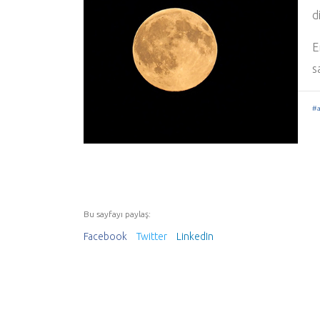
d
E
s
#a
Bu sayfayı paylaş:
Facebook
Twitter
LinkedIn