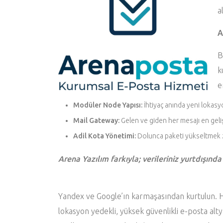
a
A
B
k
e
Modüler Node Yapısı:
İhtiyaç anında yeni lokasyo
Mail Gateway:
Gelen ve giden her mesajı en geliş
Adil Kota Yönetimi:
Dolunca paketi yükseltmek zo
Arena Yazılım farkıyla; verileriniz yurtdışında
Yandex ve Google’ın karmaşasından kurtulun. Huk
lokasyon yedekli, yüksek güvenlikli e-posta altya