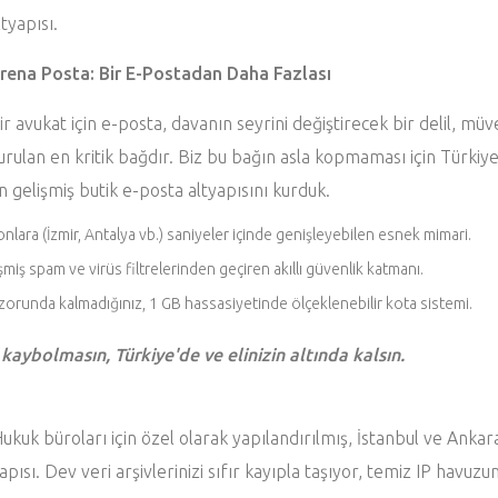
ltyapısı.
rena Posta: Bir E-Postadan Daha Fazlası
ir avukat için e-posta, davanın seyrini değiştirecek bir delil, müv
urulan en kritik bağdır. Biz bu bağın asla kopmaması için Türkiye
n gelişmiş butik e-posta altyapısını kurduk.
nlara (İzmir, Antalya vb.) saniyeler içinde genişleyebilen esnek mimari.
miş spam ve virüs filtrelerinden geçiren akıllı güvenlik katmanı.
runda kalmadığınız, 1 GB hassasiyetinde ölçeklenebilir kota sistemi.
 kaybolmasın, Türkiye'de ve elinizin altında kalsın.
uk büroları için özel olarak yapılandırılmış, İstanbul ve Ankara
pısı. Dev veri arşivlerinizi sıfır kayıpla taşıyor, temiz IP havuz