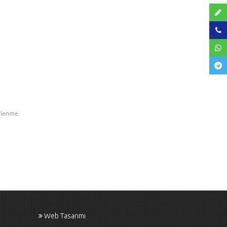
ülenme
Web Tasarımı