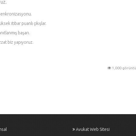
ruz.
i senkronizasyonu.
k itibar puanlı çıkışlar.
ıtlanmış başarı.
zat biz yapıyoruz.
1,000 görünt
msal
Avukat Web Sitesi